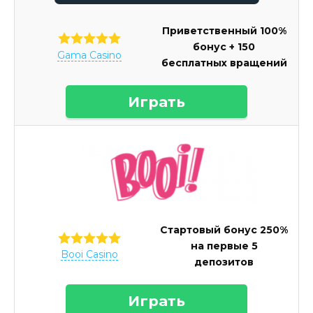
Приветственный 100%
бонус + 150
Gama Casino
бесплатных вращений
Играть
Стартовый бонус 250%
на первые 5
Booi Casino
депозитов
Играть