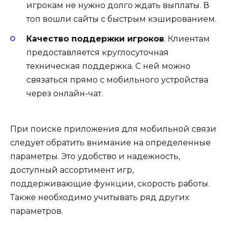
игрокам не нужно долго ждать выплаты. В
топ вошли сайты с быстрым кэшированием.
Качество поддержки игроков
. Клиентам
предоставляется круглосуточная
техническая поддержка. С ней можно
связаться прямо с мобильного устройства
через онлайн-чат.
При поиске приложения для мобильной связи
следует обратить внимание на определенные
параметры. Это удобство и надежность,
доступный ассортимент игр,
поддерживающие функции, скорость работы.
Также необходимо учитывать ряд других
параметров.