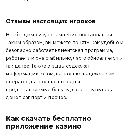
Отзывы настоящих игроков
Необходимо изучать мнение пользователя.
Таким образом, вы можете понять, как удобно и
безопасно работает клиентская программа,
работает ли она стабильно, часто обновляется и
так далее. Также отзывы содержат
информацию о том, насколько надежен сам
оператор, насколько выгодны
предоставляемые бонусы, скорость вывода
денег, саппорт и прочее.
Как скачать бесплатно
приложение казино