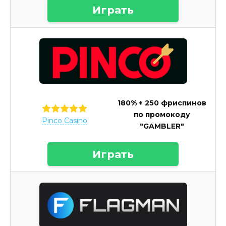
Играть
180% + 250 фриспинов
по промокоду
Pinco Casino
"GAMBLER"
Играть