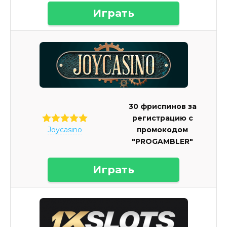
Играть
30 фриспинов за
регистрацию с
промокодом
Joycasino
"PROGAMBLER"
Играть