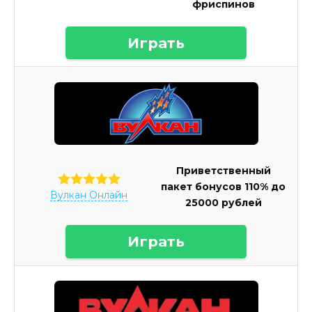
фриспинов
Играть
Приветственный
пакет бонусов 110% до
Вулкан Онлайн
25000 рублей
Играть