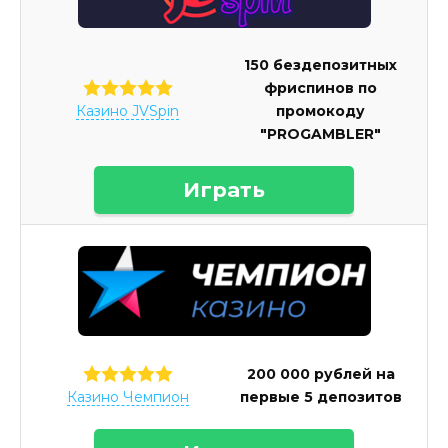
150 бездепозитных
фриспинов по
промокоду
Казино JVSpin
"PROGAMBLER"
Играть
200 000 рублей на
первые 5 депозитов
Казино Чемпион