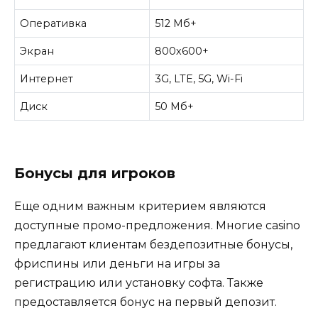
Оперативка
512 Мб+
Экран
800х600+
Интернет
3G, LTE, 5G, Wi-Fi
Диск
50 Мб+
Бонусы для игроков
Еще одним важным критерием являются
доступные промо-предложения. Многие casino
предлагают клиентам бездепозитные бонусы,
фриспины или деньги на игры за
регистрацию или установку софта. Также
предоставляется бонус на первый депозит.