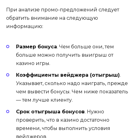
При анализе промо-предложений следует
обратить внимание на следующую
информацию:
Размер бонуса
. Чем больше они, тем
больше можно получить выигрыш от
казино игры.
Коэффициенты вейджера (отыгрыш)
.
Указывает, сколько надо наиграть, прежде
чем вывести бонусы. Чем ниже показатель
— тем лучше клиенту.
Срок отыгрыша бонусов
. Нужно
проверить, что в казино достаточно
времени, чтобы выполнить условия
вейджеров.