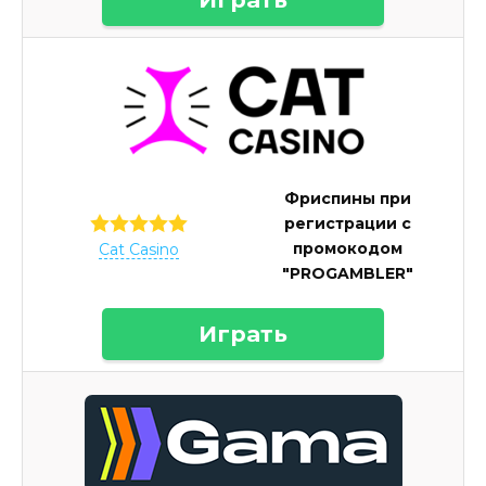
Фриспины при
регистрации с
промокодом
Cat Casino
"PROGAMBLER"
Играть