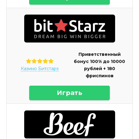
Приветственный
бонус 100% до 10000
рублей + 180
Казино Битстарз
фриспинов
Играть