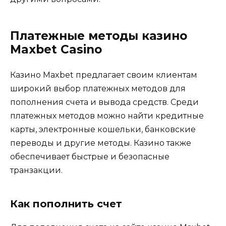
Платежные методы казино
Maxbet Casino
Казино Maxbet предлагает своим клиентам
широкий выбор платежных методов для
пополнения счета и вывода средств. Среди
платежных методов можно найти кредитные
карты, электронные кошельки, банковские
переводы и другие методы. Казино также
обеспечивает быстрые и безопасные
транзакции.
Как пополнить счет