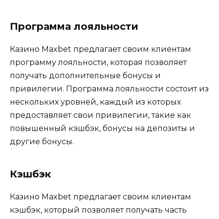
Программа лояльности
Казино Maxbet предлагает своим клиентам
программу лояльности, которая позволяет
получать дополнительные бонусы и
привилегии. Программа лояльности состоит из
нескольких уровней, каждый из которых
предоставляет свои привилегии, такие как
повышенный кэшбэк, бонусы на депозиты и
другие бонусы.
Кэшбэк
Казино Maxbet предлагает своим клиентам
кэшбэк, который позволяет получать часть