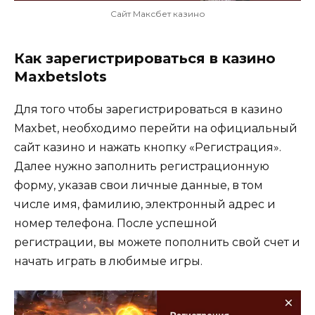
Сайт Максбет казино
Как зарегистрироваться в казино
Maxbetslots
Для того чтобы зарегистрироваться в казино
Maxbet, необходимо перейти на официальный
сайт казино и нажать кнопку «Регистрация».
Далее нужно заполнить регистрационную
форму, указав свои личные данные, в том
числе имя, фамилию, электронный адрес и
номер телефона. После успешной
регистрации, вы можете пополнить свой счет и
начать играть в любимые игры.