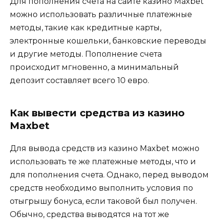
Для пополнения счета на сайте казино Maxbet
можно использовать различные платежные
методы, такие как кредитные карты,
электронные кошельки, банковские переводы
и другие методы. Пополнение счета
происходит мгновенно, а минимальный
депозит составляет всего 10 евро.
Как вывести средства из казино
Maxbet
Для вывода средств из казино Maxbet можно
использовать те же платежные методы, что и
для пополнения счета. Однако, перед выводом
средств необходимо выполнить условия по
отыгрышу бонуса, если таковой был получен.
Обычно, средства выводятся на тот же