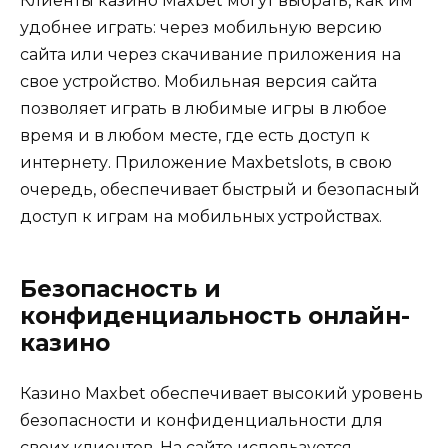
Клиенты казино Maxbet могут выбрать, как им
удобнее играть: через мобильную версию
сайта или через скачивание приложения на
свое устройство. Мобильная версия сайта
позволяет играть в любимые игры в любое
время и в любом месте, где есть доступ к
интернету. Приложение Maxbetslots, в свою
очередь, обеспечивает быстрый и безопасный
доступ к играм на мобильных устройствах.
Безопасность и
конфиденциальность онлайн-
казино
Казино Maxbet обеспечивает высокий уровень
безопасности и конфиденциальности для
своих клиентов. На сайте используется