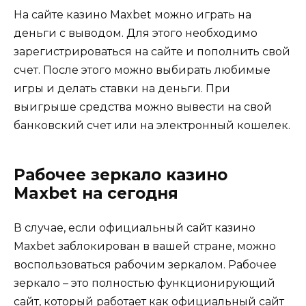
На сайте казино Maxbet можно играть на
деньги с выводом. Для этого необходимо
зарегистрироваться на сайте и пополнить свой
счет. После этого можно выбирать любимые
игры и делать ставки на деньги. При
выигрыше средства можно вывести на свой
банковский счет или на электронный кошелек.
Рабочее зеркало казино
Maxbet на сегодня
В случае, если официальный сайт казино
Maxbet заблокирован в вашей стране, можно
воспользоваться рабочим зеркалом. Рабочее
зеркало – это полностью функционирующий
сайт, который работает как официальный сайт