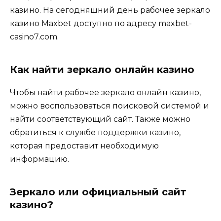
казино. На сегодняшний день рабочее зеркало
казино Maxbet доступно по адресу maxbet-
casino7.com.
Как найти зеркало онлайн казино
Чтобы найти рабочее зеркало онлайн казино,
можно воспользоваться поисковой системой и
найти соответствующий сайт. Также можно
обратиться к службе поддержки казино,
которая предоставит необходимую
информацию.
Зеркало или официальный сайт
казино?