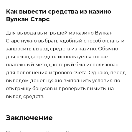
Как вывести средства из казино
Вулкан Старс
Для вывода выигрышей из казино Вулкан
Старс нужно выбрать удобный способ оплаты и
запросить вывод средств из казино. Обычно
для вывода средств используется тот же
платежный метод, который был использован
для пополнения игрового счета. Однако, перед
выводом денег нужно выполнить условия по
отыгрышу бонусов и проверить лимиты на
вывод средств.
Заключение