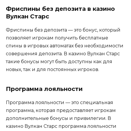
Фриспины без депозита в казино
Вулкан Старс
Фриспины без депозита — это бонус, который
позволяет игрокам получить бесплатные
спины в игровых автоматах без необходимости
совершения депозита. В казино Вулкан Старс
такие бонусы могут быть доступны как для
новых, так и для постоянных игроков.
Программа лояльности
Программа лояльности — это специальная
программа, которая предоставляет игрокам
дополнительные бонусы и привилегии. В
казино Вулкан Старс программа лояльности