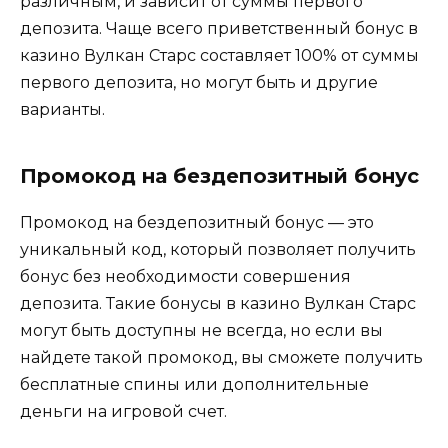
различным, и зависит от суммы первого
депозита. Чаще всего приветственный бонус в
казино Вулкан Старс составляет 100% от суммы
первого депозита, но могут быть и другие
варианты.
Промокод на бездепозитный бонус
Промокод на бездепозитный бонус — это
уникальный код, который позволяет получить
бонус без необходимости совершения
депозита. Такие бонусы в казино Вулкан Старс
могут быть доступны не всегда, но если вы
найдете такой промокод, вы сможете получить
бесплатные спины или дополнительные
деньги на игровой счет.