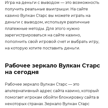
Игра на деньги с выводом — это возможность
получить реальные выигрыши. На сайте
казино Вулкан Старс вы можете играть на
деньги с выводом, используя различные
платежные методы. Для этого нужно
зарегистрироваться на сайте казино,
пополнить свой игровой счет и выбрать игру,
на которую хотите поставить деньги.
Рабочее зеркало Вулкан Старс
на сегодня
Рабочее зеркало Вулкан Старс — это
альтернативный адрес сайта казино, который
помогает игрокам обойти блокировку сайта в
некоторых странах. Зеркало Вулкан Старс