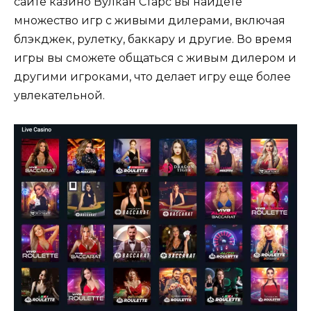
сайте казино Вулкан Старс вы найдете
множество игр с живыми дилерами, включая
блэкджек, рулетку, баккару и другие. Во время
игры вы сможете общаться с живым дилером и
другими игроками, что делает игру еще более
увлекательной.