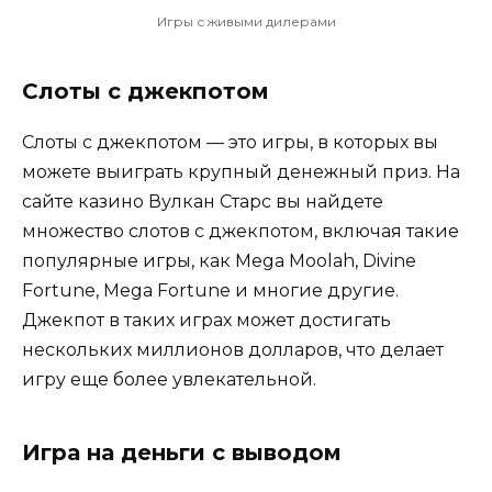
Игры с живыми дилерами
Слоты с джекпотом
Слоты с джекпотом — это игры, в которых вы
можете выиграть крупный денежный приз. На
сайте казино Вулкан Старс вы найдете
множество слотов с джекпотом, включая такие
популярные игры, как Mega Moolah, Divine
Fortune, Mega Fortune и многие другие.
Джекпот в таких играх может достигать
нескольких миллионов долларов, что делает
игру еще более увлекательной.
Игра на деньги с выводом